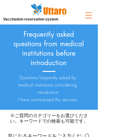
Vaccination reservation system
​Frequently asked
questions from medical
institutions before
introduction
Questions frequently asked by
medical institutions considering
introduction
I have summarized the answers.
​
※ご質問のカテゴリーをお選びくださ
い。キーワードでの検索も可能です。