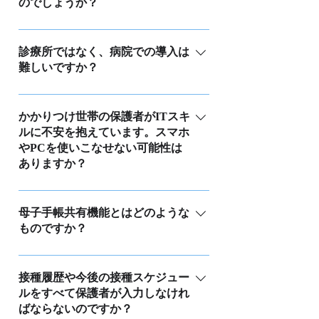
のでしょうか？
レベナー20も従来の小児用肺炎球菌で
ール（ネット予約締切期間など）とイ
バクニュバンスを接種した可能性があ
ンフルエンザワクチン予約の予約ルー
可能です。「割り込み予約」という機
る履歴の方は、プレベナー20の予約を
ルを完全に分けられたい場合は、２契
能がありますので、クリニックの管理
診療所ではなく、病院での導入は
制限するなどのプログラムがあらがじ
約いただいたほうが利便性が上がるケ
難しいですか？
画面から手動で予約を取ることができ
め組み込まれています。
ースがございます。
ます。これにより、パソコンやインタ
すでに多くの病院の外来で導入実績が
ーネットを利用できない方でも問題な
ありますので、病院での導入も可能で
かかりつけ世帯の保護者がITスキ
く予約が可能です。
ルに不安を抱えています。スマホ
す。ただし、現状（2024年4月時点）で
やPCを使いこなせない可能性は
は、医事会計システムやクローズドネ
ありますか？
ットワークで運用されている電子カル
テとの連携が必要な場合、対応できま
Uttaroをご利用いただいている方々の中
せん。連携が不要であれば、導入は問
で、「全く操作が分からない」と感じ
母子手帳共有機能とはどのような
題なく可能です。 電子カルテ端末がイ
ものですか？
る方はごく少数です。確かに、個人の
ンターネット接続可能な端末であれ
ITスキルや使用しているデバイスには
ば、Uttaroを同じ端末で開いていただけ
母子手帳共有機能は、主にお子様の予
差があるものの、全体的にはここ数年
ますが、難しい場合はiPadなどインター
防接種履歴をクリニックと保護者が共
接種履歴や今後の接種スケジュー
でITスキルが向上していると感じてい
ネット接続が可能なタブレットを診察
ルをすべて保護者が入力しなけれ
有して閲覧できる機能です。保護者
ます。 万が一、操作に困った場合は、
室に導入いただくなどで活用いただい
ばならないのですか？
が、お子様のこれまでの接種履歴や出
弊社のサポート窓口をご利用いただけ