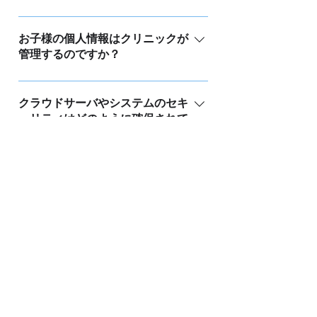
ている事例は多数ございます。 また、
生時の情報をUttaroに登録すると、かか
れば、直接サポートいたしますので、
Uttaroでネット予約率100％を達成して
いいえ。特に小学生以上のお子様で
りつけのクリニックがその情報をお子
受付スタッフの負担が増えることはあ
いる事例は病院のほうが多いです。
は、予防接種のスケジュールがそれほ
お子様の個人情報はクリニックが
様ごとに閲覧できるようになります。
りません。また、LINEからのお問い合
管理するのですか？
ど複雑ではありません。また、インフ
この機能により、予防接種のスケジュ
わせも可能です。どうしてもご自身で
ルエンザや子宮頸がんワクチンなどの
ールに関する相談や、接種前の確認が
操作ができない方には、受付で予約を
お子様の個人情報は、弊社のクラウド
場合は、直前に接種したワクチンとの
よりスムーズに行えます。 また、保護
していただき、スタッフがUttaroに予約
サーバーで管理しています。クリニッ
クラウドサーバやシステムのセキ
間隔を確認するだけで十分です。その
者が接種履歴を手入力する手間を省く
情報を入力する「割り込み予約」機能
ュリティはどのように確保されて
ク様には、管理画面のパスワードやダ
ため、予約時に表示される設問に従
ために、Uttaro GENKI手帳の接種履歴
もご利用いただけます。
いますか？
ウンロードしたエクセルデータなどを
い、直前に接種したワクチン名をお答
ページの写真をアップロードしていた
厳重に取り扱っていただく必要があり
えいただければ問題ありません。 さら
だくと、自動的にデータ化するサービ
Uttaroのクラウドサーバは、国内の堅牢
ますが、大量の個人情報をクリニック
に、Uttaroを通じて予約し、クリニック
スも提供しています。登録された画像
なサーバで運用されています。また、
側で管理する必要はございません。 も
での接種が完了した場合は、クリニッ
は医療機関とも共有され、過去の履歴
システムは通信中のデータが盗聴され
し、スタッフの退職や担当者の変更に
ク側が接種完了の記録を更新しますの
を正確に記録することが可能です。 こ
たり、個人情報が漏洩・滅失・毀損し
伴い、パスワードの変更が必要になっ
で、保護者が自分で履歴を入力する必
の機能は、保護者の負担を軽減すると
たりしないよう、SSLによるデータ保護
た場合は、管理画面からパスワード変
要はありません。接種履歴は自動的に
ともに、接種履歴の正確性向上にも貢
Reservation system for medical institutions
を行っています。さらに、クロスサイ
更を行っていただくことができます。
反映されていきます。
献しています。
function
トスクリプティングやデータベースへ
ログインするスタッフユーザーごとに
・
vaccine master
の不正アクセスを防ぐため、SQLインジ
権限レベルを制限したり、二要素認証
・
Reservation slot management
ェクション対策も実施しています。
を行う機能もございます。院内のセキ
・
patient management