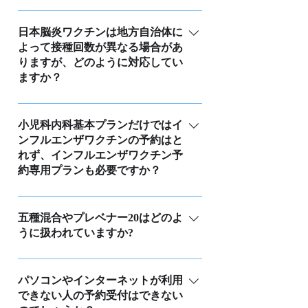
報が異なる場合は、その場で確認し、
サポートを行えます。ご不明点があれ
期間の上限設定については、警告が表
予約希望日までに適切な期間が空いて
ば、メール、電話、LINEなどで遠慮な
示されますが、予約自体は可能です。
日本脳炎ワクチンは地方自治体に
いるかどうかを確認いたします。 ただ
くお問い合わせください。
よって接種回数が異なる場合があ
クリニックの管理画面で、予約リスト
し、「小学校1年生の春頃が最適」とい
りますが、どのように対応してい
が黄色で表示されている場合は、上限
った学年に基づくおおまかな期間設定
ますか？
を超えたワクチンの予約が含まれてい
には対応しておりません。そのような
ます。その際は、保護者と事前に相談
制限には多少の誤差が生じる可能性が
現在、Uttaroでは標準の接種回数で設定
し、必要に応じて日程を調整してくだ
ありますが、クリニックの管理画面で
されています。ただし、自治体によっ
小児科内科基本プランだけではイ
さい。
ワクチンマスタを使用して現在の設定
ンフルエンザワクチンの予約はと
ては異なる接種回数を採用しているこ
条件を確認し、必要に応じて設定を変
れず、インフルエンザワクチン予
ともあります。各クリニックはワクチ
更することができます。
約専用プランも必要ですか？
ンマスタから独自のワクチンルールを
設定できますので、クリニックの管理
いいえ。小児科内科基本プランでも、
画面で適宜設定を変更してご利用くだ
インフルエンザワクチンの予約は行え
五種混合やプレベナー20はどのよ
さい。
うに扱われていますか?
ます。保護者も含めて成人の予約にも
対応しています。しかし、病院の小児
どちらのワクチンもすでに対応してお
科外来と内科外来により、小児の予約
ります。四種混合やヒブの履歴がある
パソコンやインターネットが利用
ルールと成人の予約ルール、もしくは
できない人の予約受付はできない
方は、五種混合の予約が制限され、プ
定期接種など通年とワクチンの予約ル