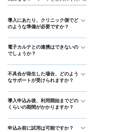
導入にあたり、クリニック側でど
のような準備が必要ですか？
インターネットに接続できる環境、
ExcelやPDFが利用できるパソコン、そ
電子カルテとの連携はできないの
でしょうか？
して印刷が可能なプリンタがあれば導
入が可能です。また、インターネット
現在、電子カルテとの直接的な連携は
に接続できる環境が整っていれば、iPad
行っておりません。また、バージョン
不具合が発生した場合、どのよう
などのタブレットでも閲覧が可能で
なサポートが受けられますか？
アップの予定も現時点ではございませ
す。
ん。しかし、お子様の接種履歴一覧や
ご契約いただいたクリニック様には、
出生時情報はエクセルで出力可能です
サポート専用のお電話番号をお知らせ
導入申込み後、利用開始までどの
ので、電子カルテにファイルとして添
くらいの期間がかかりますか？
し、メールでのお問い合わせにも対応
付したり、印刷してご利用いただくこ
しております。また、インターネット
とができます。 さらに、オプションの
お申込み・ご契約後、まずクリニック
に接続可能な環境があれば、リモート
バーコードリーダーを利用すること
様のアカウント開設、告知資料の準
申込み前に試用は可能ですか？
で該当のパソコンにアクセスし、問題
で、接種したワクチンのロット番号を