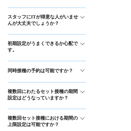
備、マニュアルの送付を行います。そ
の解決をサポートいたします。詳細な
簡単に電子カルテシステムに転載する
の後、クリニック様にて初期設定や予
はい、1ヶ月間の無料トライアルをご用
サポート手順については、ご契約後に
ことも可能です。
約枠の設定を行っていただき、予約受
意しておりますので、院内でワークフ
スタッフにITが得意な人がいませ
ご案内いたします。
付が開始されます。アカウントの開通
んが大丈夫でしょうか？
ローや動作を実際に確認していただけ
までは約1週間かかりますが、設定や保
ます。詳細については、トライアルの
パソコンでエクセルやワードの操作、
護者様への告知期間も含めると、初回
ご案内をご覧ください。
メールの送受信ができるレベルであれ
初期設定がうまくできるか心配で
の予約受付までには1ヶ月ほど余裕を持
す。
ば問題ありません。ログインパスワー
っていただけるとスムーズに導入でき
ドやダウンロードした予約リストなど
ます。
ワクチンマスタの標準的な設定は当方
のデータの取り扱いに際して、セキュ
で行いますので、確認していただくだ
同時接種の予約は可能ですか？
リティの基礎知識を強化していただけ
けで大丈夫です。また、予約枠の設定
れば十分対応可能です。
に関しても事前にヒアリングを行い、
はい。まず、接種したいワクチンを1つ
設定方法の提案や代行をいたします。
選んで予約を確定し、その後、同日に
複数回にわたるセット接種の期間
ご要望にそえない場合があるかもしれ
設定はどうなっていますか？
接種したい他のワクチンを複数選択し
ませんが、その点も踏まえてご検討く
て予約することが可能です。また、ワ
セット接種では、次の接種までに必要
ださい。 クラウドサービスなので、エ
クチンマスタを使用して、同時接種の
な期間の制限を設けています。予約時
複数回セット接種における期間の
ンジニアが訪問する必要はなく、オン
組み合わせを指定することもできま
上限設定は可能ですか？
には前回の接種履歴を確認し、もし情
ライン上で同じ画面を見ながら設定や
す。